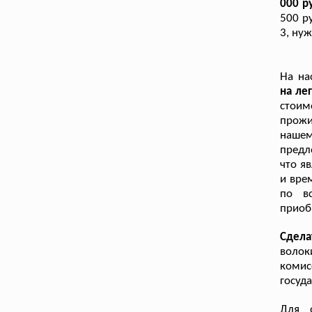
000 р
500 р
3, нуж
На на
на ле
стои
прожи
нашем
предл
что я
и вре
по в
приоб
Сдела
волок
коми
госуд
Для 