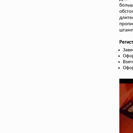
больш
обсто
длите
пропи
штамп
Регис
Заве
Офор
Взят
Офо