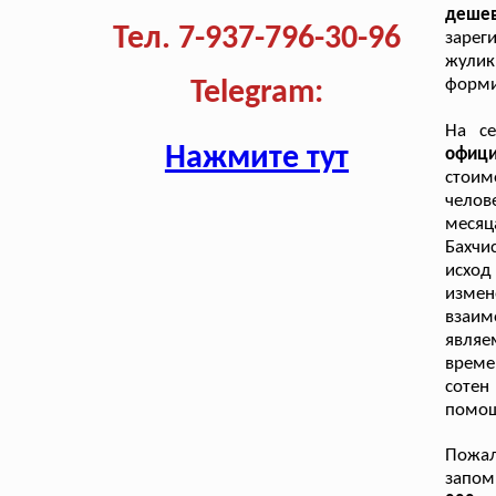
деше
Тел. 7-937-796-30-96
зарег
жули
форми
Telegram:
На се
Нажмите тут
офици
стоим
челов
меся
Бахчи
исхо
изме
взаим
явля
време
сотен
помощ
Пожал
запо