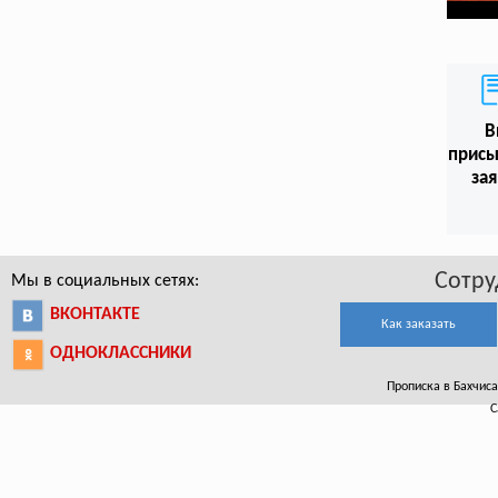
В
присы
зая
Сотру
Мы в социальных сетях:
ВКОНТАКТЕ
Как заказать
ОДНОКЛАССНИКИ
Прописка в Бахчисар
С