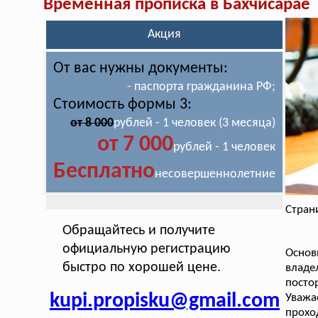
Временная прописка в Бахчисарае
Акция
От вас нужны документы:
- паспорта гражданина РФ;
Стоимость формы 3:
от 8 000
рублей - 1 человек (3 месяца)
от 7 000
рублей - 1 человек
Бесплатно
несовершеннолетние
Стран
Обращайтесь и получите
официальную регистрацию
Основ
быстро по хорошей цене.
владе
посто
kupi.propisku@gmail.com
Уважа
прохо